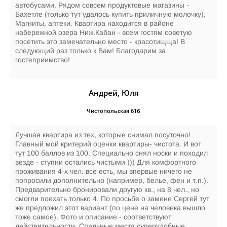
автобусами. Рядом совсем продуктовые магазины -
Бахетле (только тут удалось купить приличную молочку),
Магниты, аптеки. Квартира находится в районе
набережной озера Ниж.Кабан - всем гостям советую
посетить это замечательно место - красотищща! В
следующий раз только к Вам! Благодарим за
гостеприимство!
Андрей, Юля
Чистопольская 61б
Лучшая квартира из тех, которые снимал посуточно!
Главный мой критерий оценки квартиры- чистота. И вот
тут 100 баллов из 100. Специально снял носки и походил
везде - ступни остались чистыми ))) Для комфортного
проживания 4-х чел. все есть, мы впервые ничего не
попросили дополнительно (например, белье, фен и т.п.).
Предварительно бронировали другую кв., на 8 чел., но
смогли поехать только 4. По просьбе о замене Сергей тут
же предложил этот вариант (по цене на человека вышло
тоже самое). Фото и описание - соответствуют
действительности. Спальные места суперудобные,