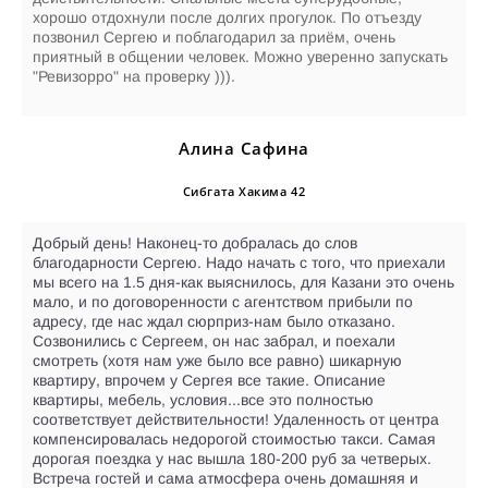
хорошо отдохнули после долгих прогулок. По отъезду
позвонил Сергею и поблагодарил за приём, очень
приятный в общении человек. Можно уверенно запускать
"Ревизорро" на проверку ))).
Алина Сафина
Сибгата Хакима 42
Добрый день! Наконец-то добралась до слов
благодарности Сергею. Надо начать с того, что приехали
мы всего на 1.5 дня-как выяснилось, для Казани это очень
мало, и по договоренности с агентством прибыли по
адресу, где нас ждал сюрприз-нам было отказано.
Созвонились с Сергеем, он нас забрал, и поехали
смотреть (хотя нам уже было все равно) шикарную
квартиру, впрочем у Сергея все такие. Описание
квартиры, мебель, условия...все это полностью
соответствует действительности! Удаленность от центра
компенсировалась недорогой стоимостью такси. Самая
дорогая поездка у нас вышла 180-200 руб за четверых.
Встреча гостей и сама атмосфера очень домашняя и